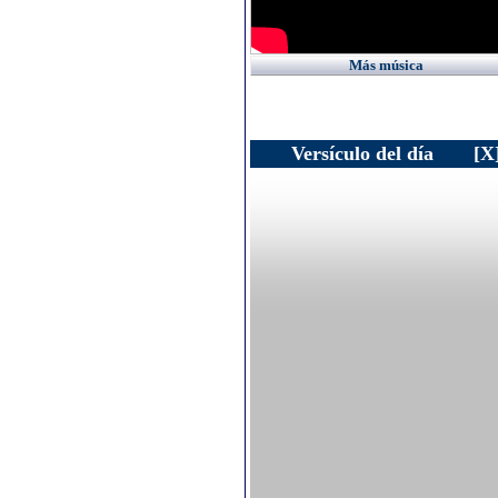
Más música
Versículo del día
[X