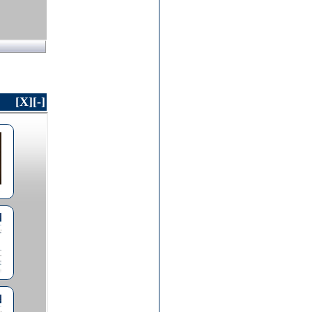
[X]
[-]