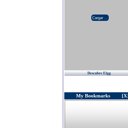
Descubre Elgg
My Bookmarks
[X