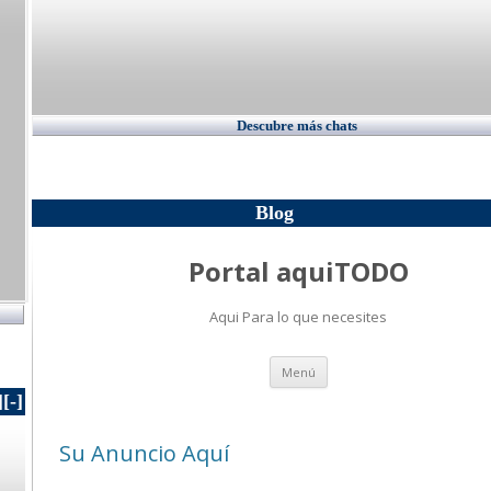
Descubre más chats
Blog
]
[-]