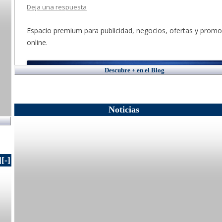
Descubre + en el Blog
Noticias
]
[-]