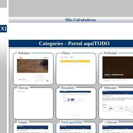
Más Calculadoras
[X]
Categories - Portal aquiTODO