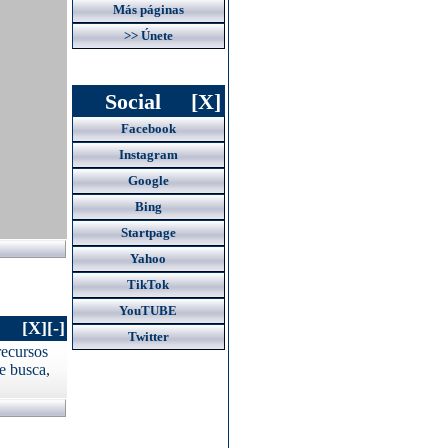
Más páginas
>> Únete
Social
[X]
Facebook
Instagram
Google
Bing
Startpage
Yahoo
TikTok
YouTUBE
[X]
[-]
Twitter
recursos
e busca,
SU ANUNCIO AQUi