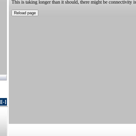
]
[-]