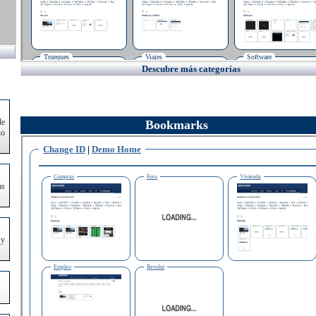
Descubre más categorías
de
Bookmarks
no
as
 y