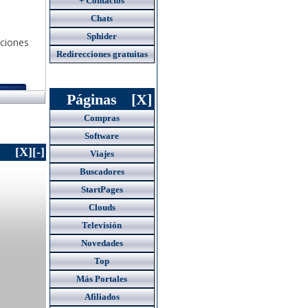
+ Contactos
Chats
Sphider
Redirecciones gratuitas
Páginas
[X]
Compras
Software
[X]
[-]
Viajes
Buscadores
StartPages
Clouds
Televisión
Novedades
Top
Más Portales
Afiliados