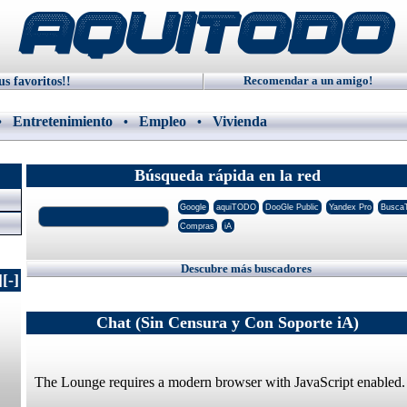
AquiTODO
s favoritos!!
Recomendar a un amigo!
Entretenimiento
Empleo
Vivienda
•
•
•
Búsqueda rápida en la red
Descubre más buscadores
]
[-]
Chat (Sin Censura y Con Soporte iA)