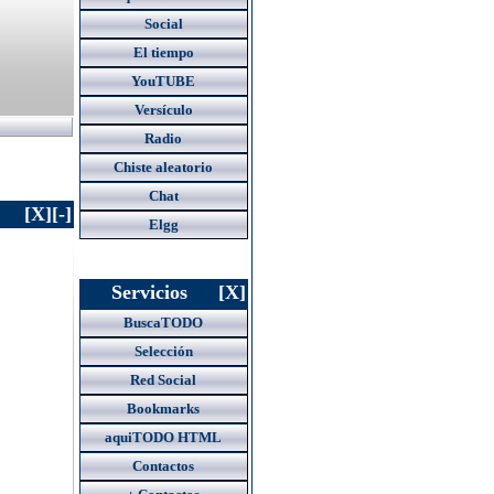
Social
El tiempo
YouTUBE
Versículo
Radio
Chiste aleatorio
Chat
[X]
[-]
Elgg
Servicios
[X]
BuscaTODO
Selección
Red Social
Bookmarks
aquiTODO HTML
Contactos